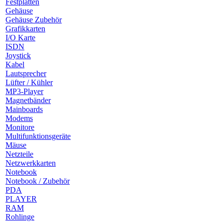
Festplatten
Gehäuse
Gehäuse Zubehör
Grafikkarten
I/O Karte
ISDN
Joystick
Kabel
Lautsprecher
Lüfter / Kühler
MP3-Player
Magnetbänder
Mainboards
Modems
Monitore
Multifunktionsgeräte
Mäuse
Netzteile
Netzwerkkarten
Notebook
Notebook / Zubehör
PDA
PLAYER
RAM
Rohlinge