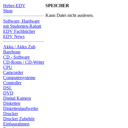
Heber-EDV
SPEICHER
Shop
Kann Datei nicht auslesen.
Software, Hardware
mit Studenten-Rabatt
EDV Fachbücher
EDV News
Akku / Akku Zub
Barebone
CD - Software
CD-Roms / CD-Writer
CPU
Camcorder
Computersysteme
Controller
DSL
DVD
Digital Kamera
Disketten
Diskettenlaufwerke
Drucker
Drucker Zubehör
Einbaurahmen