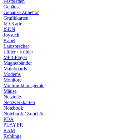
Festplatten
Gehäuse
Gehäuse Zubehör
Grafikkarten
I/O Karte
ISDN
Joystick
Kabel
Lautsprecher
Lüfter / Kühler
MP3-Player
Magnetbänder
Mainboards
Modems
Monitore
Multifunktionsgeräte
Mäuse
Netzteile
Netzwerkkarten
Notebook
Notebook / Zubehör
PDA
PLAYER
RAM
Rohlinge