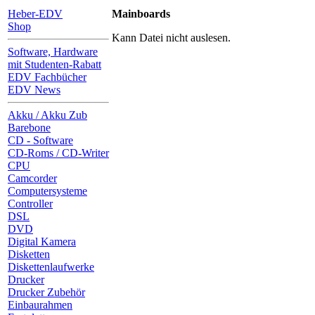
Heber-EDV
Mainboards
Shop
Kann Datei nicht auslesen.
Software, Hardware
mit Studenten-Rabatt
EDV Fachbücher
EDV News
Akku / Akku Zub
Barebone
CD - Software
CD-Roms / CD-Writer
CPU
Camcorder
Computersysteme
Controller
DSL
DVD
Digital Kamera
Disketten
Diskettenlaufwerke
Drucker
Drucker Zubehör
Einbaurahmen