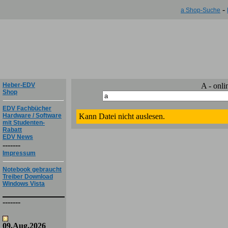
-
a Shop-Suche
Heber-EDV
A - onl
Shop
EDV Fachbücher
Hardware / Software
Kann Datei nicht auslesen.
mit Studenten-
Rabatt
EDV News
-------
Impressum
Notebook gebraucht
Treiber Download
Windows Vista
-------
09.Aug.2026