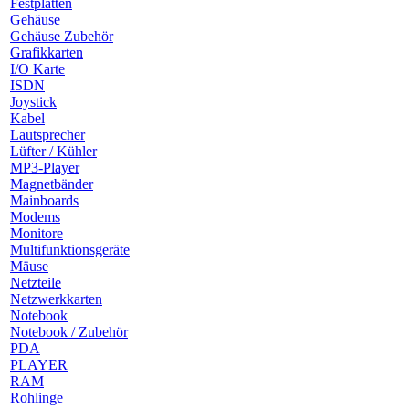
Festplatten
Gehäuse
Gehäuse Zubehör
Grafikkarten
I/O Karte
ISDN
Joystick
Kabel
Lautsprecher
Lüfter / Kühler
MP3-Player
Magnetbänder
Mainboards
Modems
Monitore
Multifunktionsgeräte
Mäuse
Netzteile
Netzwerkkarten
Notebook
Notebook / Zubehör
PDA
PLAYER
RAM
Rohlinge