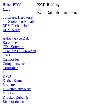
Heber-EDV
XCD Rohling
Shop
Kann Datei nicht auslesen.
Software, Hardware
mit Studenten-Rabatt
EDV Fachbücher
EDV News
Akku / Akku Zub
Barebone
CD - Software
CD-Roms / CD-Writer
CPU
Camcorder
Computersysteme
Controller
DSL
DVD
Digital Kamera
Disketten
Diskettenlaufwerke
Drucker
Drucker Zubehör
Einbaurahmen